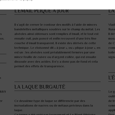
L’ÉMAIL PLIQUE À JOUR
LA
I
l s’agit de cerner le contour des motifs à l’aide de minces
V
lad
bandelettes métalliques soudées sur le champ du métal. Les
Russ
es
alvéoles ainsi obtenues sont remplies d’émail, et le tout est
Il d
os.
ensuite cuit, puis poncé et enfin recouvert d’une très fine
mosa
couche d’émail transparent. Il existe des dérivés de cette
de C
technique. Le cloisonné dit « à jour », ou « plique à jour », en
comm
est un : les alvéoles sont préalablement fermées par une
toil
mince feuille de cuivre ou d’argent collée, qui est ensuite
sign
dissoute avec des acides. Il n’y a donc pas de fond et cela
permet des effets de transparence.
L’
n
LA LAQUE BURGAUTÉ
 1889
L
e g
outi
er
C
e deuxième type de laque se différencie par des
de t
incrustations de nacres ou de métaux précieux dans la
symé
laque.
appl
Ce terme a été créé par Jacquemart et Le Blant (Histoire
Dos 