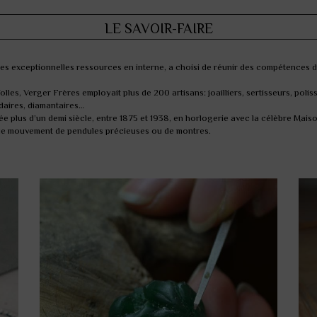
LE SAVOIR-FAIRE
 ses exceptionnelles ressources en interne, a choisi de réunir des compétences d
les, Verger Frères employait plus de 200 artisans: joailliers, sertisseurs, polis
idaires, diamantaires…
rée plus d’un demi siècle, entre 1875 et 1938, en horlogerie avec la célèbre Mais
t le mouvement de pendules précieuses ou de montres.