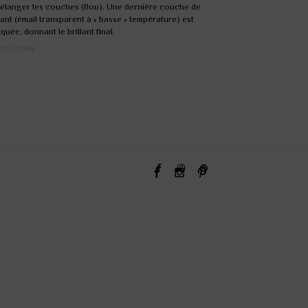
élanger les couches (flou). Une dernière couche de
ant (émail transparent à « basse » température) est
iquée, donnant le brillant final.
ire la suite