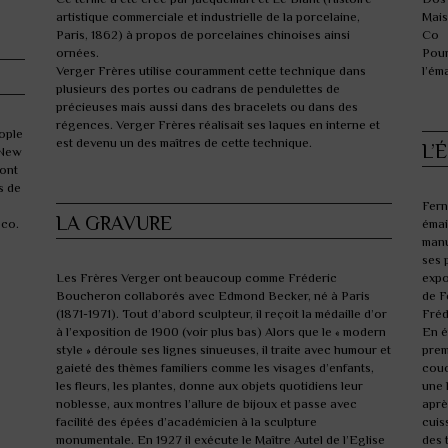
artistique commerciale et industrielle de la porcelaine,
Mais
Paris, 1862) à propos de porcelaines chinoises ainsi
Co
ornées.
Pour
Verger Frères utilise couramment cette technique dans
l’ém
plusieurs des portes ou cadrans de pendulettes de
précieuses mais aussi dans des bracelets ou dans des
régences. Verger Frères réalisait ses laques en interne et
nople
est devenu un des maîtres de cette technique.
L’
à New
 ont
s de
F
ern
LA GRAVURE
éco.
émai
manu
ses 
L
es Frères Verger ont beaucoup comme Fréderic
expo
Boucheron collaborés avec Edmond Becker, né à Paris
de F
(1871-1971). Tout d’abord sculpteur, il reçoit la médaille d’or
Fréd
à l’exposition de 1900 (voir plus bas) Alors que le « modern
En é
style » déroule ses lignes sinueuses, il traite avec humour et
prem
gaieté des thèmes familiers comme les visages d’enfants,
couc
les fleurs, les plantes, donne aux objets quotidiens leur
une 
noblesse, aux montres l’allure de bijoux et passe avec
aprè
facilité des épées d’académicien à la sculpture
cuis
monumentale. En 1927 il exécute le Maître Autel de l’Eglise
des 