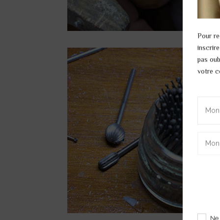
Pour re
inscrir
pas oub
votre co
Ne 