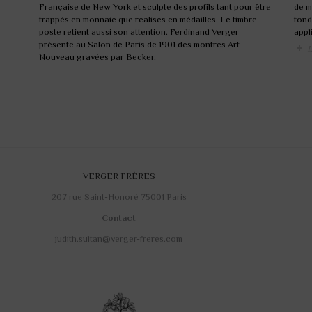
Française de New York et sculpte des profils tant pour être
de m
frappés en monnaie que réalisés en médailles. Le timbre-
fond
poste retient aussi son attention. Ferdinand Verger
appl
présente au Salon de Paris de 1901 des montres Art
L
Nouveau gravées par Becker.
VERGER FRÈRES
207 rue Saint-Honoré 75001 Paris
Contact
judith.sultan@verger-freres.com