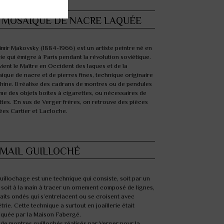
 MOSAIQUE DE NACRE LAQUÉE
imir Makovsky (1884-1966) est un artiste peintre né en
ie qui émigre à Paris pendant la révolution soviétique.
evient le Maître en Occident des laques et de la
ique de nacre et de pierres fines, technique originaire
hine. Il réalise des cadrans de montres ou de pendules
e des objets boites à cigarettes, ou nécessaires de
ettes. En sus de Verger frères, on retrouve des pièces
ées Cartier et Lacloche.
ÉMAIL GUILLOCHÉ
uillochage est une technique qui consiste, soit par un
l soit à la main à tracer un ornement composé de lignes,
raits ondés qui s’entrelacent ou se croisent avec
trie. Cette technique a surtout en joaillerie était
iquée par la Maison Fabergé.
de montres guillochés réalisés par Verger pour la