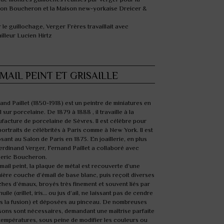
on Boucheron et la Maison new-yorkaise Dreicer &
 le guillochage, Verger Frères travaillait avec
ailleur Lucien Hirtz
ÉMAIL PEINT ET GRISAILLE
and Paillet (1850-1918) est un peintre de miniatures en
l sur porcelaine. De 1879 à 1888 , il travaille à la
facture de porcelaine de Sèvres. Il est célèbre pour
portraits de célébrités à Paris comme à New York. Il est
sant au Salon de Paris en 1873. En joaillerie, en plus
erdinand Verger, Fernand Paillet a collaboré avec
eric Boucheron.
mail peint, la plaque de métal est recouverte d’une
ière couche d’émail de base blanc, puis reçoit diverses
hes d’émaux, broyés très finement et souvent liés par
huile (œillet, iris… ou jus d’ail, ne laissant pas de cendre
s la fusion) et déposées au pinceau. De nombreuses
sons sont nécessaires, demandant une maîtrise parfaite
températures, sous peine de modifier les couleurs ou