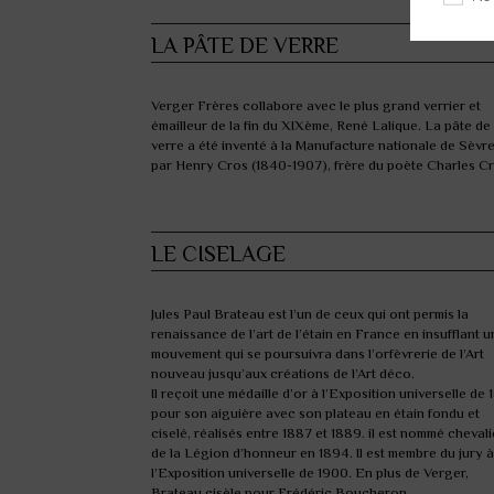
LA PÂTE DE VERRE
V
erger Frères collabore avec le plus grand verrier et
émailleur de la fin du XIXème, René Lalique. La pâte de
verre a été inventé à la Manufacture nationale de Sèvr
par Henry Cros (1840-1907), frère du poète Charles Cr
LE CISELAGE
J
ules Paul Brateau est l’un de ceux qui ont permis la
renaissance de l’art de l’étain en France en insufflant u
mouvement qui se poursuivra dans l’orfèvrerie de l’Art
nouveau jusqu’aux créations de l’Art déco.
Il reçoit une médaille d’or à l’Exposition universelle de
pour son aiguière avec son plateau en étain fondu et
ciselé, réalisés entre 1887 et 1889. il est nommé chevali
de la Légion d’honneur en 1894. Il est membre du jury à
l’Exposition universelle de 1900. En plus de Verger,
Brateau cisèle pour Frédéric Boucheron.