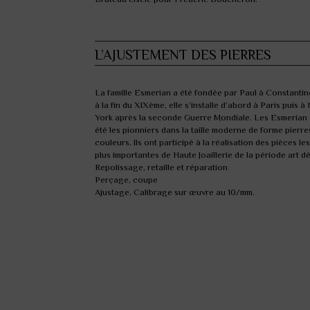
L’AJUSTEMENT DES PIERRES
L
a famille Esmerian a été fondée par Paul à Constanti
à la fin du XIXème, elle s’installe d’abord à Paris puis 
York après la seconde Guerre Mondiale. Les Esmerian
été les pionniers dans la taille moderne de forme pierre
couleurs. Ils ont participé à la réalisation des pièces les
plus importantes de Haute Joaillerie de la période art d
Repolissage, retaille et réparation
Perçage, coupe
Ajustage, Calibrage sur œuvre au 10/mm.