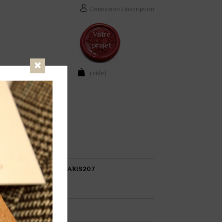
Connexion
|
Inscription
Votre
projet
(vide)
Fermer
TÉ COLLECTION PARIS207
SUR-MESURE