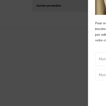
Aucune promotion
Pour re
inscrir
pas oub
votre co