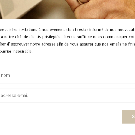
cevoir les invitations à nos évènements et rester informé de nos nouveaut
e à notre club de clients privilégiés : il vous suffit de nous communiquer vot
lier d’ approuver notre adresse afin de vous assurer que nos emails ne fin
VERGER FRÈRES
urrier indésirable.
207 rue Saint-Honoré 75001 Paris
Contact
judith.sultan@verger-freres.com
ATELIER FONDÉ À PARIS EN 1872
© 2017 Verger Frères™. Tous droits Réservés .
Mentions légales
.
Contact