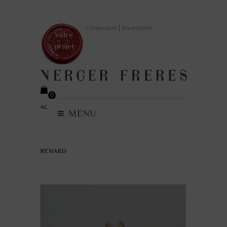
|
Connexion
Inscription
Votre
projet
0
ACCUEIL
>
FABLES ORIGAMI
>
BAGUE
(vide)
MENU
RENARD