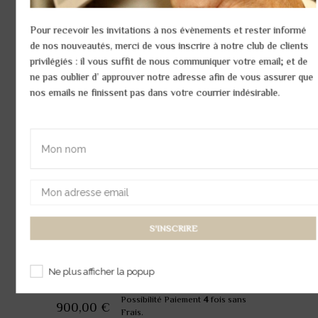
Bague Renard
Pour recevoir les invitations à nos évènements et rester informé
de nos nouveautés, merci de vous inscrire à notre club de clients
Réf:
64bag26-v2
privilégiés : il vous suffit de nous communiquer votre email; et de
SUR FABRICATION - DÉLAI DE 3 SEMAINES NÉCESSAIRES
ne pas oublier d’ approuver notre adresse afin de vous assurer que
nos emails ne finissent pas dans votre courrier indésirable.
2 diamants, Taille brillant
Diamant : 0,01 ct
Or rose et Or blanc 18K
Poids or : 2,4 gr
Taille :
49
Quantité :
?
Ne plus afficher la popup
Possibilité Paiement
4
fois sans
900,00 €
Frais.