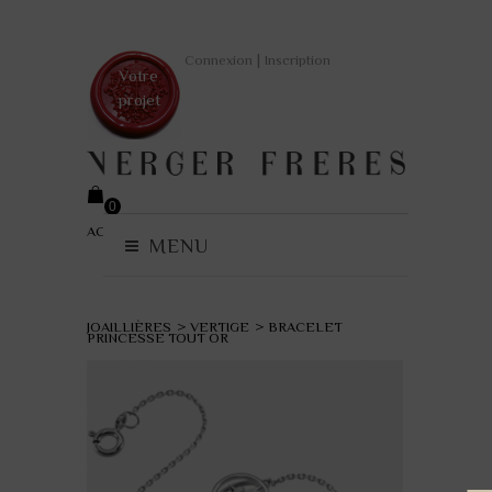
|
Connexion
Inscription
Votre
projet
0
ACCUEIL
>
COLLECTIONS
(vide)
MENU
JOAILLIÈRES
>
VERTIGE
>
BRACELET
PRINCESSE TOUT OR