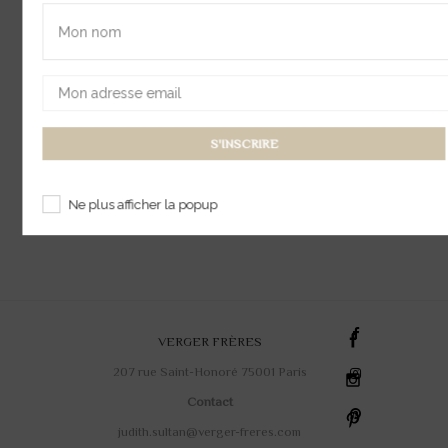
Possibilité Paiement
4
fois sans
680,00 €
Frais.
Ajouter au panier
Ne plus afficher la popup
VERGER FRÈRES
207 rue Saint-Honoré 75001 Paris
Contact
judith.sultan@verger-freres.com