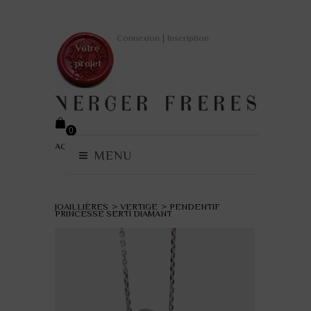
|
Connexion
Inscription
Votre
projet
0
ACCUEIL
>
COLLECTIONS
(vide)
MENU
JOAILLIÈRES
>
VERTIGE
>
PENDENTIF
PRINCESSE SERTI DIAMANT