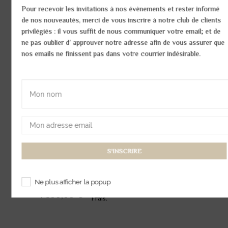
Pour recevoir les invitations à nos évènements et rester informé
Pendentif Princesse Serti diamant
de nos nouveautés, merci de vous inscrire à notre club de clients
privilégiés : il vous suffit de nous communiquer votre email; et de
ne pas oublier d’ approuver notre adresse afin de vous assurer que
Réf:
64PEND047OG-V2
nos emails ne finissent pas dans votre courrier indésirable.
1 rang or serti de diamants, Taille brillant
1 étoile or- 1 diamant, Taille princesse
Or blanc : env.3,4 gr
Diamant: env. 0,16 ct
Quantité :
Ne plus afficher la popup
Possibilité Paiement
4
fois sans
1 300,00 €
Frais.