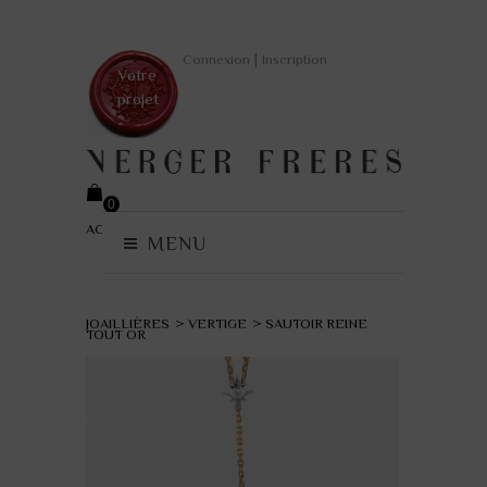
|
Connexion
Inscription
Votre
projet
0
ACCUEIL
>
COLLECTIONS
(vide)
MENU
JOAILLIÈRES
>
VERTIGE
>
SAUTOIR REINE
TOUT OR