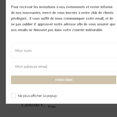
Pour recevoir les invitations à nos évènements et rester informé
Sautoir Reine Tout or
de nos nouveautés, merci de vous inscrire à notre club de clients
privilégiés : il vous suffit de nous communiquer votre email; et de
Réf:
64SAUT001
ne pas oublier d’ approuver notre adresse afin de vous assurer que
nos emails ne finissent pas dans votre courrier indésirable.
2 étoiles,
Sur chaîne: 1 diamant Taille princesse
Dans motif: 4 diamants Taille princesse
Or rose et Or blanc : env. 10,2 g
Diamant : env. 0,20 ct
Quantité :
Ne plus afficher la popup
Possibilité Paiement
4
fois sans
3 200,00 €
Frais.