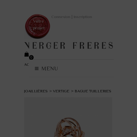
|
Connexion
Inscription
Votre
projet
0
ACCUEIL
>
COLLECTIONS
(vide)
MENU
JOAILLIÈRES
>
VERTIGE
>
BAGUE TUILLERIES